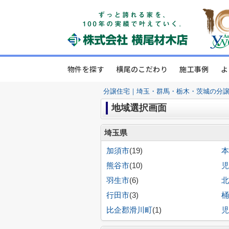
物件を探す
横尾のこだわり
施工事例
よ
分譲住宅｜埼玉・群馬・栃木・茨城の分
地域選択画面
埼玉県
加須市
(19)
本
熊谷市
(10)
児
羽生市
(6)
北
行田市
(3)
桶
比企郡滑川町
(1)
児