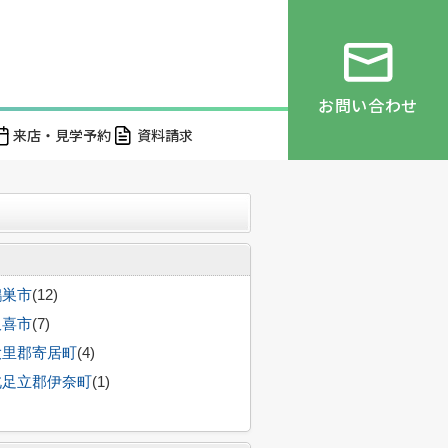
お問い合わせ
来店・見学予約
資料請求
鴻巣市
(12)
久喜市
(7)
大里郡寄居町
(4)
北足立郡伊奈町
(1)