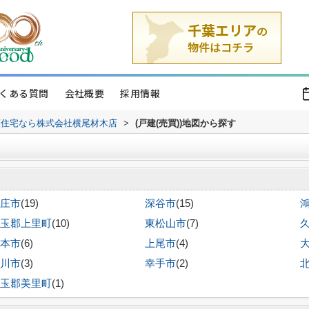
くある質問
会社概要
採用情報
譲住宅なら株式会社横尾材木店
>
(戸建(売買))地図から探す
庄市
(19)
深谷市
(15)
玉郡上里町
(10)
東松山市
(7)
本市
(6)
上尾市
(4)
川市
(3)
幸手市
(2)
玉郡美里町
(1)