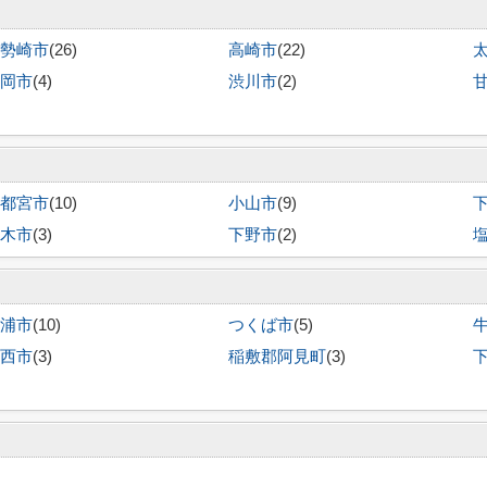
勢崎市
(26)
高崎市
(22)
岡市
(4)
渋川市
(2)
都宮市
(10)
小山市
(9)
木市
(3)
下野市
(2)
浦市
(10)
つくば市
(5)
西市
(3)
稲敷郡阿見町
(3)