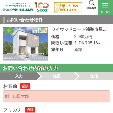
物件検索
お問い合わせ物件
ワイウッドコート鴻巣市屈巣第3期 3号棟
価格
2,980万円
間取り/面積
3LDK/105.16㎡
築年月
新築
お問い合わせ内容の入力
入力
確認
送信
お名前
必須
フリガナ
必須