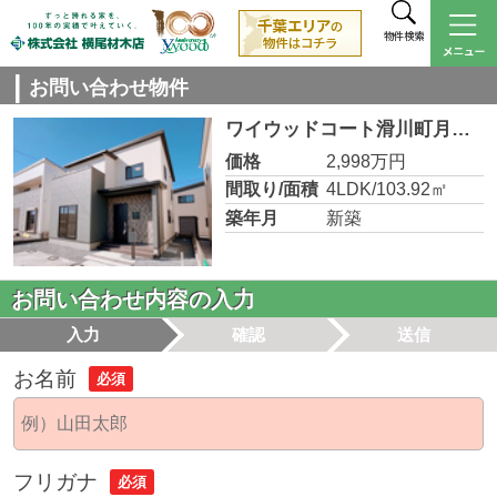
物件検索
お問い合わせ物件
ワイウッドコート滑川町月の輪第2期 5号棟【KURUNTOplan】
価格
2,998万円
間取り/面積
4LDK/103.92㎡
築年月
新築
お問い合わせ内容の入力
入力
確認
送信
お名前
必須
フリガナ
必須