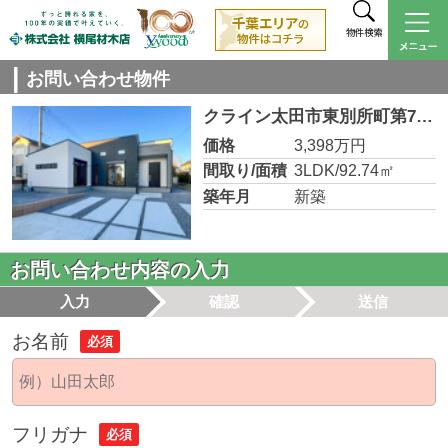
物件検索
お問い合わせ物件
クライン太田市東別所町第7期 1号棟【長期優良住宅】
価格
3,398万円
間取り/面積
3LDK/92.74㎡
築年月
新築
お問い合わせ内容の入力
入力
確認
送信
お名前
必須
フリガナ
必須