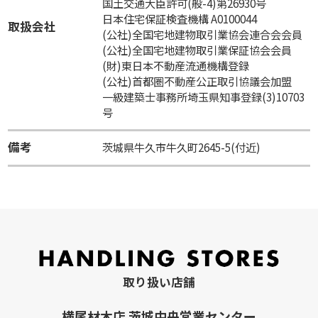
国土交通大臣許可(般-4)第26930号
日本住宅保証検査機構 A0100044
取扱会社
(公社)全国宅地建物取引業協会連合会会員
(公社)全国宅地建物取引業保証協会会員
(財)東日本不動産流通機構登録
(公社)首都圏不動産公正取引協議会加盟
一級建築士事務所埼玉県知事登録(3)10703
号
備考
茨城県牛久市牛久町2645-5(付近)
取り扱い店舗
横尾材木店 茨城中央営業センター