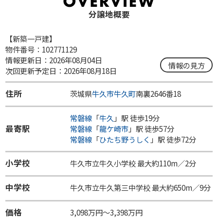
分譲地概要
【新築一戸建】
物件番号：102771129
情報更新日：2026年08月04日
情報の見方
次回更新予定日：2026年08月18日
住所
茨城県
牛久市
牛久町
南裏2646番18
常磐線
「
牛久
」駅 徒歩19分
最寄駅
常磐線
「
龍ケ崎市
」駅 徒歩57分
常磐線
「
ひたち野うしく
」駅 徒歩72分
小学校
牛久市立牛久小学校 最大約110m／2分
中学校
牛久市立牛久第三中学校 最大約650m／9分
価格
3,098万円～3,398万円