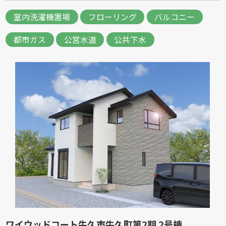
室内洗濯機置場
フローリング
バルコニー
都市ガス
公営水道
公共下水
ワイウッドコート牛久市牛久町第2期 2号棟