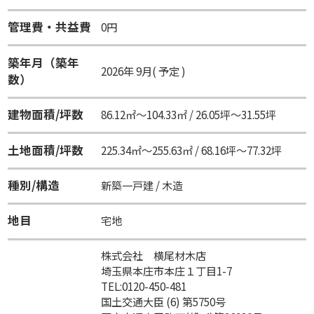
管理費・共益費
0円
築年月（築年
2026年 9月( 予定 )
数）
建物面積/坪数
86.12㎡～104.33㎡ / 26.05坪～31.55坪
土地面積/坪数
225.34㎡～255.63㎡ / 68.16坪～77.32坪
種別/構造
新築一戸建 / 木造
地目
宅地
株式会社 横尾材木店
埼玉県本庄市本庄１丁目1-7
TEL:0120-450-481
国土交通大臣 (6) 第5750号