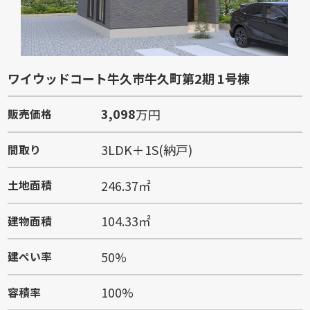
ワイウッドコート牛久市牛久町第2期 1号棟
3,098
万円
販売価格
3LDK＋1S(納戸)
間取り
246.37㎡
土地面積
104.33㎡
建物面積
50%
建ぺい率
100%
容積率