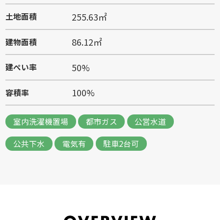
255.63㎡
土地面積
86.12㎡
建物面積
50%
建ぺい率
100%
容積率
室内洗濯機置場
都市ガス
公営水道
公共下水
電気有
駐車2台可