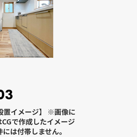
設置イメージ】 ※画像に
CGで作成したイメージ
件には付帯しません。