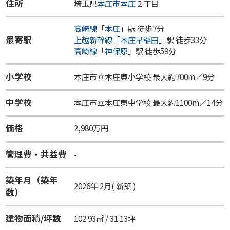
住所
埼玉県
本庄市
本庄
２丁目
高崎線
「
本庄
」駅 徒歩7分
最寄駅
上越新幹線
「
本庄早稲田
」駅 徒歩33分
高崎線
「
神保原
」駅 徒歩59分
小学校
本庄市立本庄東小学校 最大約700m／9分
中学校
本庄市立本庄東中学校 最大約1100m／14分
価格
2,980万円
管理費・共益費
-
築年月（築年
2026年 2月( 新築 )
数）
建物面積/坪数
102.93㎡ / 31.13坪