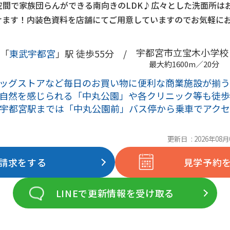
空間で家族団らんができる南向きのLDK♪広々とした洗面所は
けます！内装色資料を店舗にてご用意していますのでお気軽に
宇都宮市立宝木小学校
「
東武宇都宮
」駅 徒歩55分 /
最大約1600m／20分
ッグストアなど毎日のお買い物に便利な商業施設が揃う
自然を感じられる「中丸公園」や各クリニック等も徒歩
R宇都宮駅までは「中丸公園前」バス停から乗車でアク
更新日 : 2026年08月
請求をする
見学予約
LINEで更新情報を受け取る