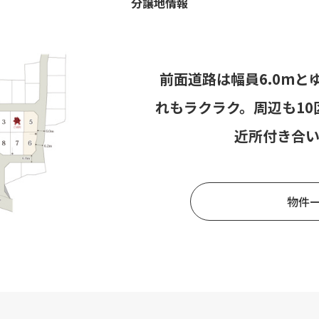
分譲地情報
前面道路は幅員6.0m
れもラクラク。周辺も1
近所付き合
物件