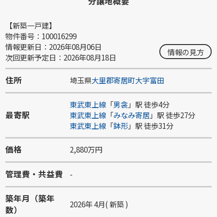
分譲地概要
【新築一戸建】
物件番号：100016299
情報更新日：2026年08月06日
情報の見方
次回更新予定日：2026年08月18日
住所
埼玉県
大里郡寄居町
大字富田
東武東上線
「
男衾
」駅 徒歩4分
最寄駅
東武東上線
「
みなみ寄居
」駅 徒歩27分
東武東上線
「
鉢形
」駅 徒歩31分
価格
2,880万円
管理費・共益費
-
築年月（築年
2026年 4月( 新築 )
数）