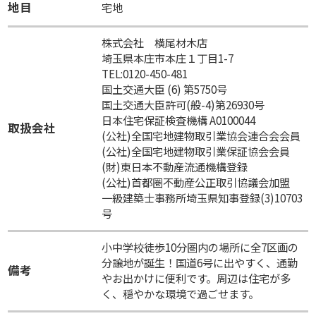
地目
宅地
株式会社 横尾材木店
埼玉県本庄市本庄１丁目1-7
TEL:0120-450-481
国土交通大臣 (6) 第5750号
国土交通大臣許可(般-4)第26930号
日本住宅保証検査機構 A0100044
取扱会社
(公社)全国宅地建物取引業協会連合会会員
(公社)全国宅地建物取引業保証協会会員
(財)東日本不動産流通機構登録
(公社)首都圏不動産公正取引協議会加盟
一級建築士事務所埼玉県知事登録(3)10703
号
小中学校徒歩10分圏内の場所に全7区画の
分譲地が誕生！国道6号に出やすく、通勤
備考
やお出かけに便利です。周辺は住宅が多
く、穏やかな環境で過ごせます。