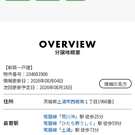
分譲地概要
【新築一戸建】
物件番号：104683906
情報更新日：2026年08月04日
情報の見方
次回更新予定日：2026年08月18日
住所
茨城県
土浦市
西根南
１丁目1966番1
常磐線
「
荒川沖
」駅 徒歩25分
最寄駅
常磐線
「
ひたち野うしく
」駅 徒歩59分
常磐線
「
土浦
」駅 徒歩73分