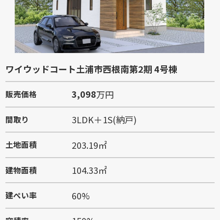
ワイウッドコート土浦市西根南第2期 4号棟
3,098
万円
販売価格
3LDK＋1S(納戸)
間取り
203.19㎡
土地面積
104.33㎡
建物面積
60%
建ぺい率