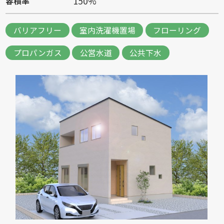
150%
容積率
バリアフリー
室内洗濯機置場
フローリング
プロパンガス
公営水道
公共下水