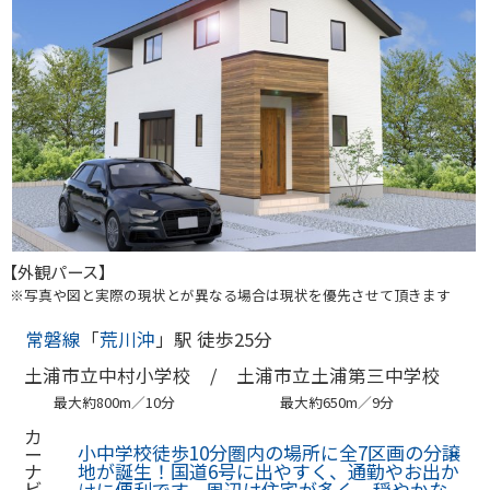
【外観パース】
※写真や図と実際の現状とが異なる場合は現状を優先させて頂きます
常磐線
「
荒川沖
」駅 徒歩25分
土浦市立中村小学校 /
土浦市立土浦第三中学校
最大約800m／10分
最大約650m／9分
カ
小中学校徒歩10分圏内の場所に全7区画の分譲
ー
地が誕生！国道6号に出やすく、通勤やお出か
ナ
ビ
けに便利です。周辺は住宅が多く、穏やかな