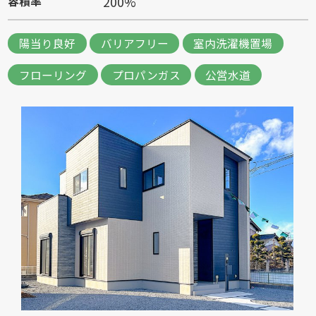
200%
容積率
陽当り良好
バリアフリー
室内洗濯機置場
フローリング
プロパンガス
公営水道