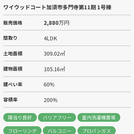
ワイウッドコート加須市多門寺第11期 1号棟
2,880
万円
販売価格
4LDK
間取り
309.02㎡
土地面積
105.16㎡
建物面積
60%
建ぺい率
200%
容積率
陽当り良好
バリアフリー
室内洗濯機置場
フローリング
バルコニー
プロパンガス