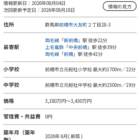
情報更新日：2026年08月04日
情報の見方
次回更新予定日：2026年08月18日
住所
群馬県
前橋市
大友町
２丁目28-3
両毛線
「
新前橋
」駅 徒歩22分
最寄駅
上毛電鉄
「
中央前橋
」駅 徒歩39分
両毛線
「
前橋
」駅 徒歩41分
小学校
前橋市立元総社小学校 最大約1700m／22分
中学校
前橋市立元総社中学校 最大約1500m／19分
価格
3,180万円～3,430万円
管理費・共益費
0円
築年月（築年
2026年 6月( 新築 )
数）