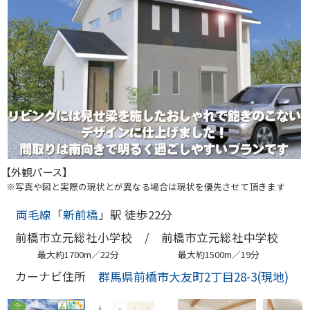
【外観パース】
※写真や図と実際の現状とが異なる場合は現状を優先させて頂きます
両毛線
「
新前橋
」駅 徒歩22分
前橋市立元総社小学校 /
前橋市立元総社中学校
最大約1700m／22分
最大約1500m／19分
群馬県前橋市大友町2丁目28-3(現地)
カーナビ住所