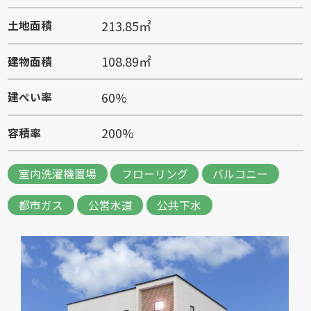
213.85㎡
土地面積
108.89㎡
建物面積
60%
建ぺい率
200%
容積率
室内洗濯機置場
フローリング
バルコニー
都市ガス
公営水道
公共下水