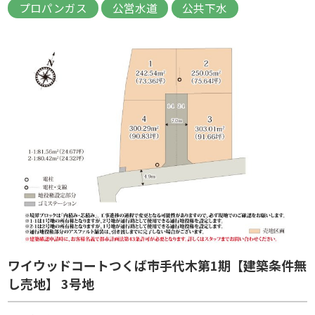
プロパンガス
公営水道
公共下水
ワイウッドコートつくば市手代木第1期【建築条件無
し売地】 3号地