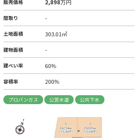
2,898
万円
販売価格
-
間取り
303.01㎡
土地面積
-
建物面積
60%
建ぺい率
200%
容積率
プロパンガス
公営水道
公共下水