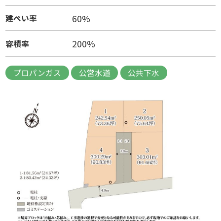
60%
建ぺい率
200%
容積率
プロパンガス
公営水道
公共下水