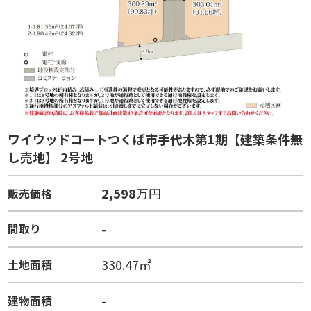
ワイウッドコートつくば市手代木第1期【建築条件無
し売地】 2号地
2,598
万円
販売価格
-
間取り
330.47㎡
土地面積
-
建物面積