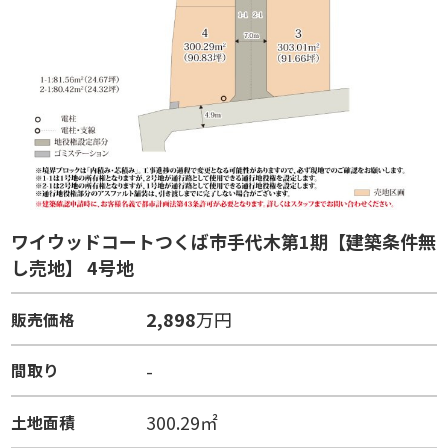
ワイウッドコートつくば市手代木第1期【建築条件無
し売地】 4号地
2,898
万円
販売価格
-
間取り
300.29㎡
土地面積