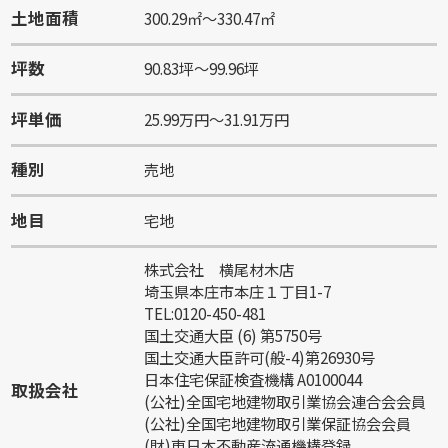
土地面積
300.29㎡～330.47㎡
坪数
90.83坪～99.96坪
坪単価
25.99万円～31.91万円
種別
売地
地目
宅地
株式会社 横尾材木店
埼玉県本庄市本庄１丁目1-7
TEL:0120-450-481
国土交通大臣 (6) 第5750号
国土交通大臣許可(般-4)第26930号
日本住宅保証検査機構 A0100044
取扱会社
(公社)全国宅地建物取引業協会連合会会員
(公社)全国宅地建物取引業保証協会会員
(財)東日本不動産流通機構登録