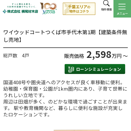
物件検索
ワイウッドコートつくば市手代木第1期【建築条件無
し売地】
2,598
総戸数 4戸
販売価格
万円 ～
ローンシミュレーション
国道408号や圏央道へのアクセスが良く車移動に便利。
幼稚園・保育園・公園が1km圏内にあり、子育て世帯に
うれしい立地です。
周辺は田畑が多く、のどかな環境で過ごすことが出来ま
す。 駅や教育機関など、暮らしに便利な施設が充実し
たロケーションです。