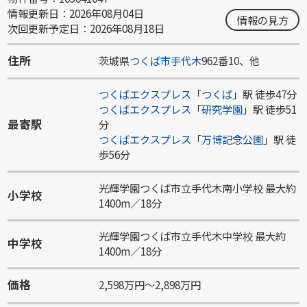
情報更新日：2026年08月04日
情報の見方
次回更新予定日：2026年08月18日
住所
茨城県
つくば市
手代木
962番10、他
つくばエクスプレス
「
つくば
」駅 徒歩47分
つくばエクスプレス
「
研究学園
」駅 徒歩51
最寄駅
分
つくばエクスプレス
「
万博記念公園
」駅 徒
歩56分
光輝学園つくば市立手代木南小学校 最大約
小学校
1400m／18分
光輝学園つくば市立手代木中学校 最大約
中学校
1400m／18分
価格
2,598万円～2,898万円