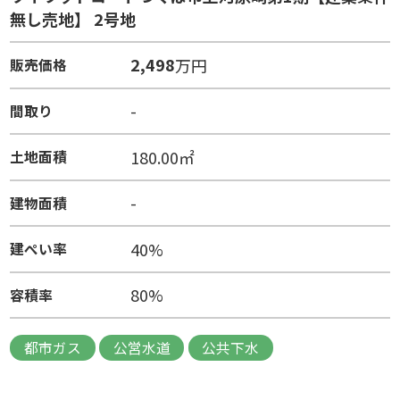
無し売地】 2号地
2,498
万円
販売価格
-
間取り
180.00㎡
土地面積
-
建物面積
40%
建ぺい率
80%
容積率
都市ガス
公営水道
公共下水