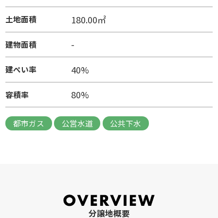
180.00㎡
土地面積
-
建物面積
40%
建ぺい率
80%
容積率
都市ガス
公営水道
公共下水
分譲地概要