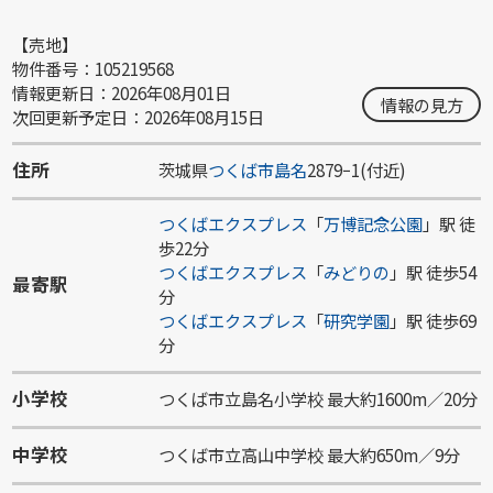
【売地】
物件番号：105219568
情報更新日：2026年08月01日
情報の見方
次回更新予定日：2026年08月15日
住所
茨城県
つくば市
島名
2879ｰ1(付近)
つくばエクスプレス
「
万博記念公園
」駅 徒
歩22分
つくばエクスプレス
「
みどりの
」駅 徒歩54
最寄駅
分
つくばエクスプレス
「
研究学園
」駅 徒歩69
分
小学校
つくば市立島名小学校 最大約1600m／20分
中学校
つくば市立高山中学校 最大約650m／9分