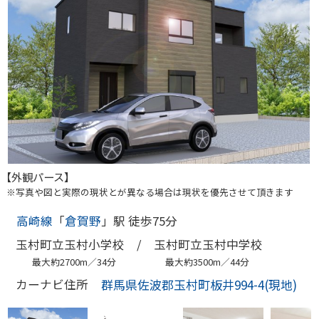
【外観パース】
※写真や図と実際の現状とが異なる場合は現状を優先させて頂きます
高崎線
「
倉賀野
」駅 徒歩75分
玉村町立玉村小学校 /
玉村町立玉村中学校
最大約2700m／34分
最大約3500m／44分
群馬県佐波郡玉村町板井994-4(現地)
カーナビ住所