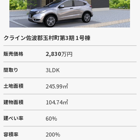
クライン佐波郡玉村町第3期 1号棟
2,830
万円
販売価格
3LDK
間取り
245.99㎡
土地面積
104.74㎡
建物面積
60%
建ぺい率
200%
容積率