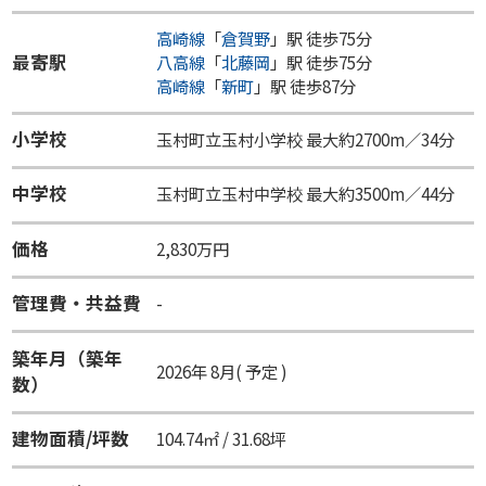
高崎線
「
倉賀野
」駅 徒歩75分
最寄駅
八高線
「
北藤岡
」駅 徒歩75分
高崎線
「
新町
」駅 徒歩87分
小学校
玉村町立玉村小学校 最大約2700m／34分
中学校
玉村町立玉村中学校 最大約3500m／44分
価格
2,830万円
管理費・共益費
-
築年月（築年
2026年 8月( 予定 )
数）
建物面積/坪数
104.74㎡ / 31.68坪