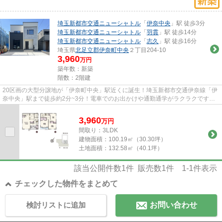
埼玉新都市交通ニューシャトル
「
伊奈中央
」駅 徒歩3分
埼玉新都市交通ニューシャトル
「
羽貫
」駅 徒歩14分
埼玉新都市交通ニューシャトル
「
志久
」駅 徒歩16分
埼玉県
北足立郡伊奈町
中央
２丁目204-10
3,960
万円
築年数：新築
階数：2階建
20区画の大型分譲地が「伊奈町中央」駅近くに誕生！埼玉新都市交通伊奈線「伊
奈中央」駅まで徒歩約2分~3分！電車でのお出かけや通勤通学がラクラクです。
全区画40坪以上で、建物と駐...
3,960
万
円
間取り：3LDK
建物面積：
100.19㎡（30.30坪）
土地面積：
132.58㎡（40.1坪）
該当公開件数
1
件 販売数
1
件
1-1
件表示
チェックした物件をまとめて
検討リストに追加
お問い合わせ