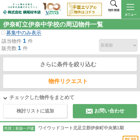
物件検索
伊奈町立伊奈中学校の周辺物件一覧
募集中のみ表示
1
該当物件
件
1
販売数
件
さらに条件を絞り込む
物件リクエスト
チェックした物件をまとめて
検討リストに追加
お問い合わせ
ワイウッドコート北足立郡伊奈町中央第1期
売買｜新築一戸建