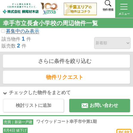
物件検索
幸手市立長倉小学校の周辺物件一覧
募集中のみ表示
1
該当物件
件
2
販売数
件
さらに条件を絞り込む
物件リクエスト
チェックした物件をまとめて
検討リストに追加
お問い合わせ
ワイウッドコート幸手市中第1期
売買｜新築一戸建
6月4日 値下げ