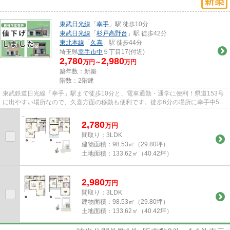
東武日光線
「
幸手
」駅 徒歩10分
東武日光線
「
杉戸高野台
」駅 徒歩42分
東北本線
「
久喜
」駅 徒歩44分
埼玉県
幸手市
中
５丁目17(付近)
2,780
2,980
万円～
万円
築年数：新築
階数：2階建
東武鉄道日光線「幸手」駅まで徒歩10分と、電車通勤・通学に便利！県道153号
に出やすい場所なので、久喜方面の移動も便利です。徒歩6分の場所に幸手中5丁
目公園があり、お子様と一緒に...
2,780
万
円
間取り：3LDK
建物面積：
98.53㎡（29.80坪）
土地面積：
133.62㎡（40.42坪）
2,980
万
円
間取り：3LDK
建物面積：
98.53㎡（29.80坪）
土地面積：
133.62㎡（40.42坪）