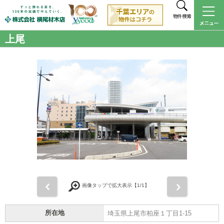
物件検索
上尾
前
次
画像タップで拡大表示【
1
/1】
所在地
埼玉県上尾市柏座１丁目1-15