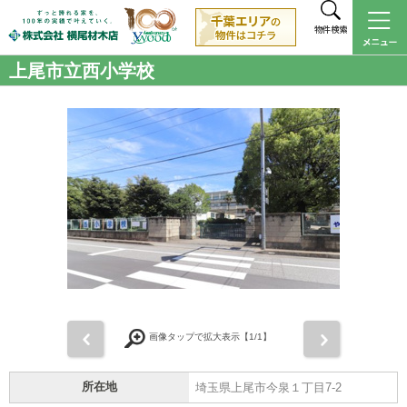
物件検索
上尾市立西小学校
前
次
画像タップで拡大表示【
1
/1】
所在地
埼玉県上尾市今泉１丁目7-2