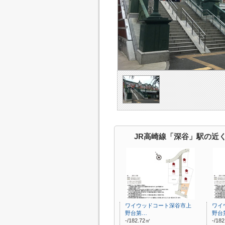
JR高崎線「深谷」駅の近
ワイウッドコート深谷市上
ワイ
野台第…
野台
-/182.72㎡
-/18