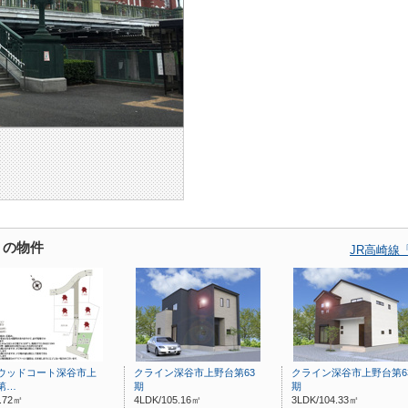
くの物件
JR高崎線
ウッドコート深谷市上
クライン深谷市上野台第63
クライン深谷市上野台第6
第…
期
期
2.72㎡
4LDK/105.16㎡
3LDK/104.33㎡