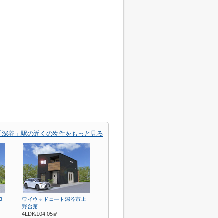
「深谷」駅の近くの物件をもっと見る
3
ワイウッドコート深谷市上
野台第…
4LDK/104.05㎡