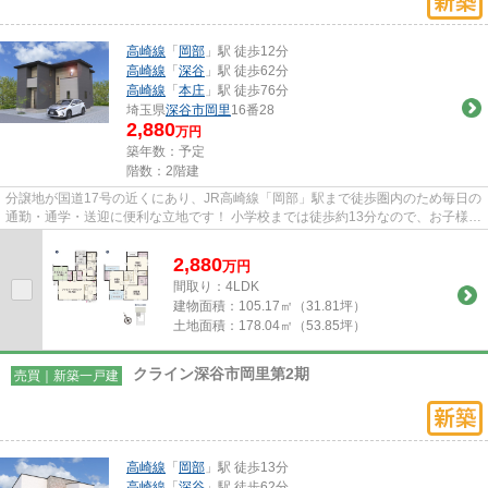
高崎線
「
岡部
」駅 徒歩12分
高崎線
「
深谷
」駅 徒歩62分
高崎線
「
本庄
」駅 徒歩76分
埼玉県
深谷市
岡里
16番28
2,880
万円
築年数：予定
階数：2階建
分譲地が国道17号の近くにあり、JR高崎線「岡部」駅まで徒歩圏内のため毎日の
通勤・通学・送迎に便利な立地です！ 小学校までは徒歩約13分なので、お子様の
通学も安心ですね。 ヤオコ...
2,880
万
円
間取り：4LDK
建物面積：
105.17㎡（31.81坪）
土地面積：
178.04㎡（53.85坪）
クライン深谷市岡里第2期
売買｜新築一戸建
高崎線
「
岡部
」駅 徒歩13分
高崎線
「
深谷
」駅 徒歩62分