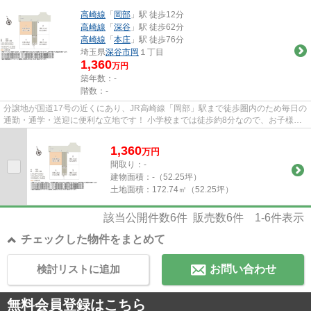
高崎線
「
岡部
」駅 徒歩12分
高崎線
「
深谷
」駅 徒歩62分
高崎線
「
本庄
」駅 徒歩76分
埼玉県
深谷市
岡
１丁目
1,360
万円
築年数：-
階数：-
分譲地が国道17号の近くにあり、JR高崎線「岡部」駅まで徒歩圏内のため毎日の
通勤・通学・送迎に便利な立地です！ 小学校までは徒歩約8分なので、お子様の
通学も安心ですね。 スーパー...
1,360
万
円
間取り：-
建物面積：
-（52.25坪）
土地面積：
172.74㎡（52.25坪）
該当公開件数
6
件 販売数
6
件
1-6
件表示
チェックした物件をまとめて
検討リストに追加
お問い合わせ
無料会員登録はこちら