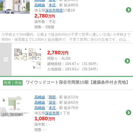
高崎線
「
本庄
」駅 徒歩80分
埼玉県
深谷市
岡里
17番19
2,780
万円
築年数：予定
階数：2階建
小学校まで1km圏内、公園まで徒歩約3分の子育て世帯に優しい立地♪ 小学校まで
900m・保育園まで1,100mと徒歩圏内で、子育て世帯に安心の立地です。白山公
園まで徒歩約3分と近いため、お...
2,780
万
円
間取り：4LDK
建物面積：
104.67㎡（31.66坪）
土地面積：
183.63㎡（55.54坪）
ワイウッドコート深谷市岡第15期【建築条件付き売地】
売買｜売地
高崎線
「
岡部
」駅 徒歩12分
高崎線
「
深谷
」駅 徒歩62分
高崎線
「
本庄
」駅 徒歩76分
埼玉県
深谷市
岡
１丁目
1,080
万円
築年数：-
階数：-