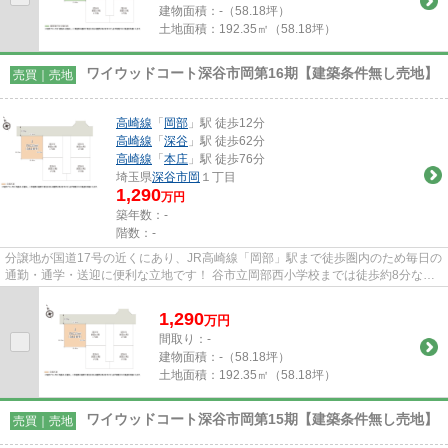
建物面積：
-（58.18坪）
土地面積：
192.35㎡（58.18坪）
ワイウッドコート深谷市岡第16期【建築条件無し売地】
売買｜売地
高崎線
「
岡部
」駅 徒歩12分
高崎線
「
深谷
」駅 徒歩62分
高崎線
「
本庄
」駅 徒歩76分
埼玉県
深谷市
岡
１丁目
1,290
万円
築年数：-
階数：-
分譲地が国道17号の近くにあり、JR高崎線「岡部」駅まで徒歩圏内のため毎日の
通勤・通学・送迎に便利な立地です！ 谷市立岡部西小学校までは徒歩約8分なの
で、お子様の通学も安心です...
1,290
万
円
間取り：-
建物面積：
-（58.18坪）
土地面積：
192.35㎡（58.18坪）
ワイウッドコート深谷市岡第15期【建築条件無し売地】
売買｜売地