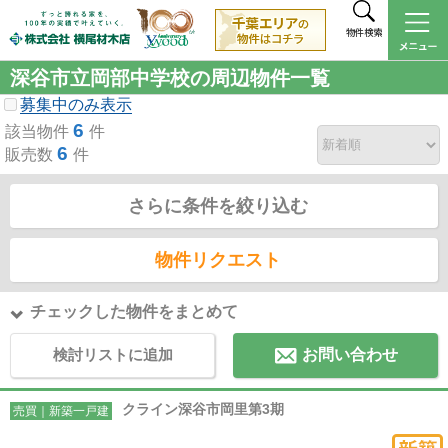
物件検索
深谷市立岡部中学校の周辺物件一覧
募集中のみ表示
6
該当物件
件
6
販売数
件
さらに条件を絞り込む
物件リクエスト
チェックした物件をまとめて
検討リストに追加
お問い合わせ
クライン深谷市岡里第3期
売買｜新築一戸建