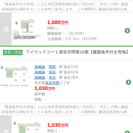
『建築条件付き売地』とは土地売買契約締結後3ヶ月以内に、売主との間に建築
請負契約を締結することを条件に販売します。 この期間内に建築請負契約を締結
されなかった場合は、土地売...
1,080
万
円
間取り：-
建物面積：
-（52.25坪）
土地面積：
172.74㎡（52.25坪）
ワイウッドコート深谷市岡第16期【建築条件付き売地】
売買｜売地
高崎線
「
岡部
」駅 徒歩12分
高崎線
「
深谷
」駅 徒歩62分
高崎線
「
本庄
」駅 徒歩76分
埼玉県
深谷市
岡
１丁目
1,030
万円
築年数：-
階数：-
『建築条件付き売地』とは土地売買契約締結後3ヶ月以内に、売主との間に建築
請負契約を締結することを条件に販売します。 この期間内に建築請負契約を締結
されなかった場合は、土地売...
1,030
万
円
間取り：-