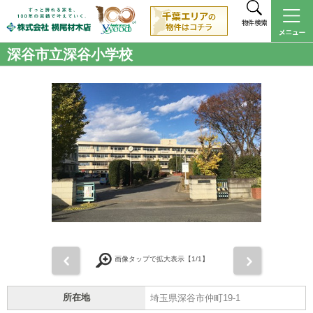
物件検索
深谷市立深谷小学校
前
次
画像タップで拡大表示【
1
/1】
所在地
埼玉県深谷市仲町19-1