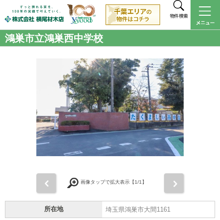
物件検索
鴻巣市立鴻巣西中学校
前
次
画像タップで拡大表示【
1
/1】
所在地
埼玉県鴻巣市大間1161