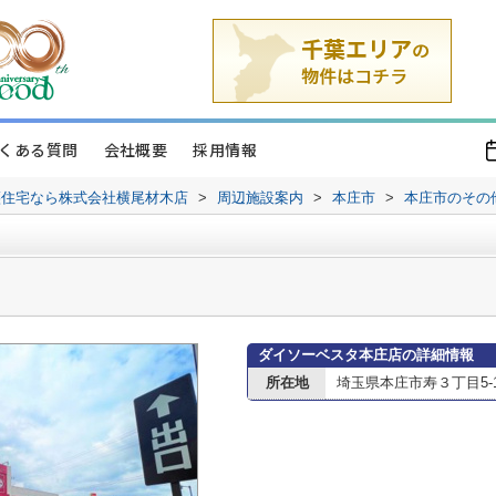
くある質問
会社概要
採用情報
譲住宅なら株式会社横尾材木店
>
周辺施設案内
>
本庄市
>
本庄市のその
ダイソーベスタ本庄店の詳細情報
所在地
埼玉県本庄市寿３丁目5-1