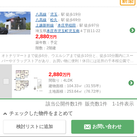
八高線
「
児玉
」駅 徒歩19分
八高線
「
松久
」駅 徒歩69分
上越新幹線
「
本庄早稲田
」駅 徒歩97分
埼玉県
本庄市
児玉町児玉南
４丁目11-22
2,880
万円
築年数：予定
階数：2階建
オトナリマートまで徒歩6分、ウエルシアまで徒歩10分と、徒歩10分圏内にスー
パーやドラッグストアがあり、お買い物に便利！休日には近所の千本桜公園での
んびり家族時間をお過ごしいた...
2,880
万
円
間取り：4LDK
建物面積：
104.33㎡（31.55坪）
土地面積：
253.64㎡（76.72坪）
該当公開件数
1
件 販売数
1
件
1-1
件表示
チェックした物件をまとめて
検討リストに追加
お問い合わせ