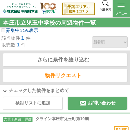
物件検索
本庄市立児玉中学校の周辺物件一覧
募集中のみ表示
1
該当物件
件
1
販売数
件
さらに条件を絞り込む
物件リクエスト
チェックした物件をまとめて
検討リストに追加
お問い合わせ
クライン本庄市児玉町第10期
売買｜新築一戸建