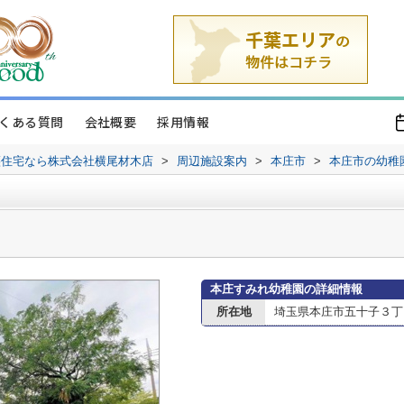
くある質問
会社概要
採用情報
譲住宅なら株式会社横尾材木店
>
周辺施設案内
>
本庄市
>
本庄市の幼稚
本庄すみれ幼稚園の詳細情報
所在地
埼玉県本庄市五十子３丁目