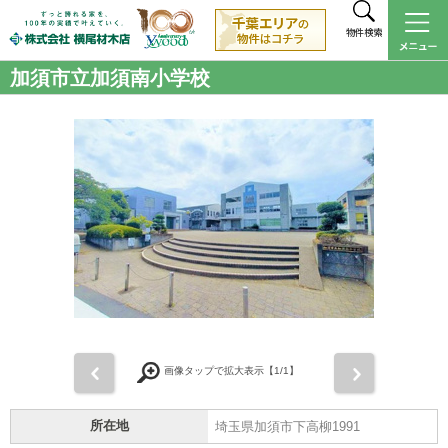
物件検索
加須市立加須南小学校
前
次
画像タップで拡大表示【
1
/1】
所在地
埼玉県加須市下高柳1991