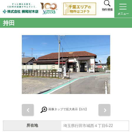
物件検索
持田
前
次
画像タップで拡大表示【
1
/1】
所在地
埼玉県行田市城西４丁目6-22