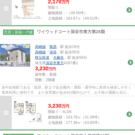
2,170
万
円
間取り：-
建物面積：
-（49.50坪）
土地面積：
163.67㎡（49.51坪）
ワイウッドコート深谷市東方第28期
売買｜新築一戸建
高崎線
「
籠原
」駅 徒歩19分
高崎線
「
深谷
」駅 徒歩50分
秩父鉄道
「
大麻生
」駅 徒歩59分
埼玉県
深谷市
東方
4287番1
3,230
万円
築年数：新築
階数：2階建
途中始発駅である「籠原」駅まで徒歩圏内！通勤・通学時に座席を確保しやすく
電車利用に便利です。また保育園が徒歩8分圏内なので、お子様の通園も安心で
す♪また、スーパー・ホームセ...
3,230
万
円
間取り：4LDK
建物面積：
103.78㎡（31.39坪）
土地面積：
177.38㎡（53.65坪）