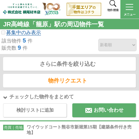
物件検索
JR高崎線「籠原」駅の周辺物件一覧
募集中のみ表示
5
該当物件
件
9
販売数
件
さらに条件を絞り込む
物件リクエスト
チェックした物件をまとめて
検討リストに追加
お問い合わせ
ワイウッドコート熊谷市新堀第15期【建築条件付き売
売買｜売地
地】