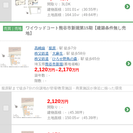
間取り：3LDK
建物面積：
101.01㎡（30.55坪）
土地面積：
164.10㎡（49.64坪）
ワイウッドコート熊谷市新堀第15期【建築条件無し売
売買｜売地
地】
高崎線
「
籠原
」駅 徒歩7分
秩父鉄道
「
大麻生
」駅 徒歩58分
秩父鉄道
「
ひろせ野鳥の森
」駅 徒歩65分
埼玉県
熊谷市
新堀
(番地省略)
2,120
2,170
万円～
万円
築年数：-
階数：-
籠原駅まで徒歩7分の分譲地が登場!教育施設・商業施設が身近に揃った環境
2,120
万
円
間取り：-
建物面積：
-（45.38坪）
土地面積：
150.05㎡（45.39坪）