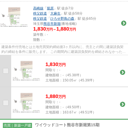
高崎線
「
籠原
」駅 徒歩7分
秩父鉄道
「
大麻生
」駅 徒歩58分
秩父鉄道
「
ひろせ野鳥の森
」駅 徒歩65分
埼玉県
熊谷市
新堀
(番地省略)
1,830
1,880
万円～
万円
築年数：-
階数：-
建築条件付売地とは土地売買契約締結後3ヶ月以内に、売主との間に建築請負契
約の締結を条件に販売します。 この期間内に建築請負契約を締結されなかった場
合は、土地売買契約は白紙と...
1,830
万
円
間取り：-
建物面積：
-（45.38坪）
土地面積：
150.05㎡（45.39坪）
1,880
万
円
間取り：-
建物面積：
-（49.50坪）
土地面積：
163.67㎡（49.51坪）
ワイウッドコート熊谷市新堀第15期
売買｜新築一戸建