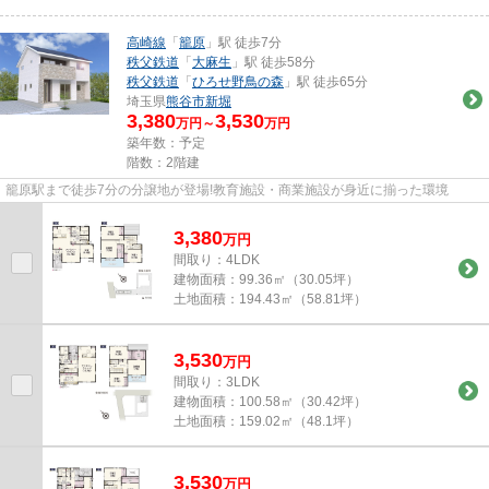
高崎線
「
籠原
」駅 徒歩7分
秩父鉄道
「
大麻生
」駅 徒歩58分
秩父鉄道
「
ひろせ野鳥の森
」駅 徒歩65分
埼玉県
熊谷市
新堀
3,380
3,530
万円～
万円
築年数：予定
階数：2階建
籠原駅まで徒歩7分の分譲地が登場!教育施設・商業施設が身近に揃った環境
3,380
万
円
間取り：4LDK
建物面積：
99.36㎡（30.05坪）
土地面積：
194.43㎡（58.81坪）
3,530
万
円
間取り：3LDK
建物面積：
100.58㎡（30.42坪）
土地面積：
159.02㎡（48.1坪）
3,530
万
円