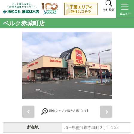
物件検索
ベルク赤城町店
前
次
画像タップで拡大表示【
1
/1】
所在地
埼玉県熊谷市赤城町３丁目1-33