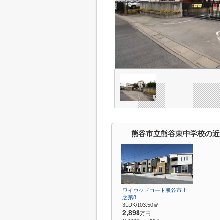
熊谷市立熊谷東中学校の近
ワイウッドコート熊谷市上
之第8…
3LDK/103.50㎡
2,898
万円