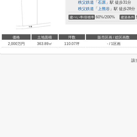
秩父鉄道
「
石原
」駅 徒歩31分
秩父鉄道
「
上熊谷
」駅 徒歩28分
60%/200%
建ぺい率/容積率
建築条件
価格
土地面積
坪数
販売区画 / 総区画数
2,000
万円
363.89㎡
110.07坪
- / 1区画
該