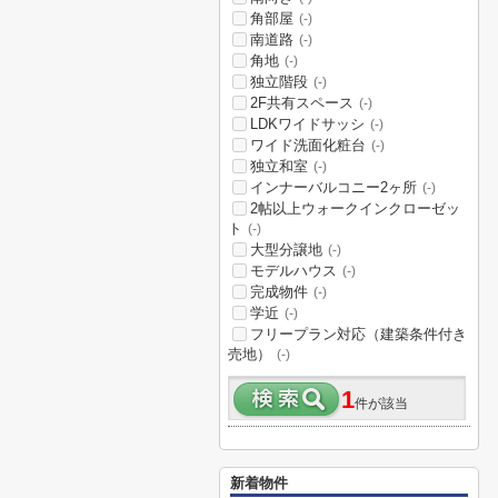
角部屋
(-)
南道路
(-)
角地
(-)
独立階段
(-)
2F共有スペース
(-)
LDKワイドサッシ
(-)
ワイド洗面化粧台
(-)
独立和室
(-)
インナーバルコニー2ヶ所
(-)
2帖以上ウォークインクローゼッ
ト
(-)
大型分譲地
(-)
モデルハウス
(-)
完成物件
(-)
学近
(-)
フリープラン対応（建築条件付き
売地）
(-)
1
件が該当
新着物件