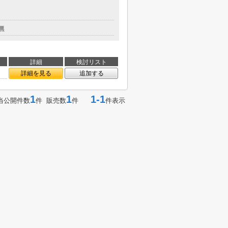
無
詳細
検討リスト
詳細を見る
追加する
1
1
1-1
当公開件数
件 販売数
件
件表示