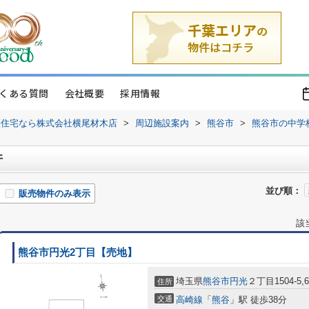
くある質問
会社概要
採用情報
譲住宅なら株式会社横尾材木店
>
周辺施設案内
>
熊谷市
>
熊谷市の中学
件
並び順：
販売物件のみ表示
該
熊谷市円光2丁目【売地】
埼玉県
熊谷市
円光
２丁目1504-5,6
住所
交通
高崎線
「
熊谷
」駅 徒歩38分