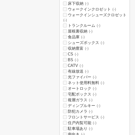
床下収納
(-)
ウォークインクロゼット
(-)
ウォークインシューズクロゼット
(-)
トランクルーム
(-)
屋根裏収納
(-)
食品庫
(-)
シューズボックス
(-)
収納豊富
(-)
CS
(-)
BS
(-)
CATV
(-)
有線放送
(-)
光ファイバー
(-)
ネット使用料無料
(-)
オートロック
(-)
宅配ボックス
(-)
複層ガラス
(-)
ディンプルキー
(-)
防犯カメラ
(-)
フロントサービス
(-)
住戸内覧可能
(-)
駐車場あり
(-)
南向き
(-)