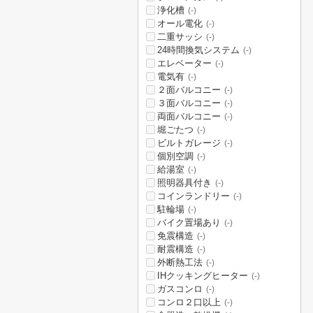
浄化槽
(-)
オール電化
(-)
二重サッシ
(-)
24時間換気システム
(-)
エレベーター
(-)
電気有
(-)
２面バルコニー
(-)
３面バルコニー
(-)
両面バルコニー
(-)
堀ごたつ
(-)
ビルトガレージ
(-)
個別空調
(-)
給湯室
(-)
照明器具付き
(-)
コインランドリー
(-)
駐輪場
(-)
バイク置場あり
(-)
免震構造
(-)
耐震構造
(-)
外断熱工法
(-)
IHクッキングヒーター
(-)
ガスコンロ
(-)
コンロ２口以上
(-)