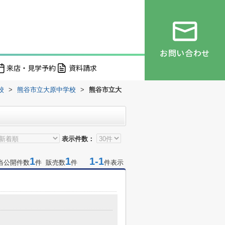
お問い合わせ
来店・見学予約
資料請求
校
>
熊谷市立大原中学校
>
熊谷市立大
表示件数：
1
1
1-1
当公開件数
件 販売数
件
件表示