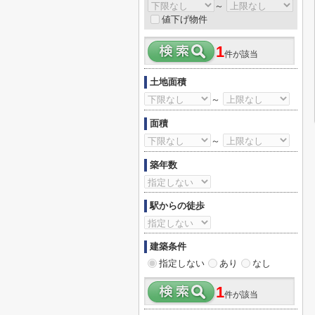
～
値下げ物件
1
件が該当
土地面積
～
面積
～
築年数
駅からの徒歩
建築条件
指定しない
あり
なし
1
件が該当