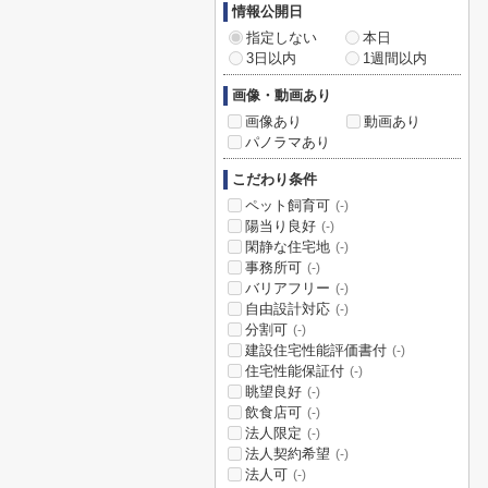
情報公開日
指定しない
本日
3日以内
1週間以内
画像・動画あり
画像あり
動画あり
パノラマあり
こだわり条件
ペット飼育可
(-)
陽当り良好
(-)
閑静な住宅地
(-)
事務所可
(-)
バリアフリー
(-)
自由設計対応
(-)
分割可
(-)
建設住宅性能評価書付
(-)
住宅性能保証付
(-)
眺望良好
(-)
飲食店可
(-)
法人限定
(-)
法人契約希望
(-)
法人可
(-)