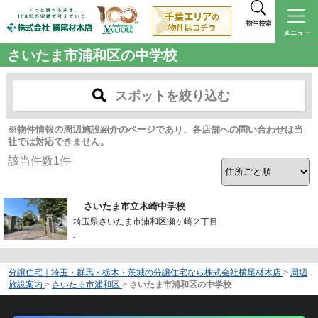
物件検索
さいたま市浦和区の中学校
スポットを絞り込む
※物件情報の周辺施設紹介のページであり、各店舗への問い合わせは当
社では対応できません。
該当件数
1
件
さいたま市立木崎中学校
埼玉県さいたま市浦和区瀬ヶ崎２丁目
-
分譲住宅｜埼玉・群馬・栃木・茨城の分譲住宅なら株式会社横尾材木店
>
周辺
施設案内
>
さいたま市浦和区
>
さいたま市浦和区の中学校