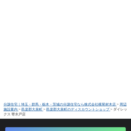
分譲住宅｜埼玉・群馬・栃木・茨城の分譲住宅なら株式会社横尾材木店
>
周辺
施設案内
>
邑楽郡大泉町
>
邑楽郡大泉町のディスカウントショップ
>
ダイレッ
クス 寄木戸店