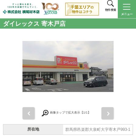
物件検索
ダイレックス 寄木戸店
前
次
画像タップで拡大表示【
1
/1】
所在地
群馬県邑楽郡大泉町大字寄木戸993-1