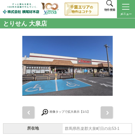
物件検索
とりせん 大泉店
前
次
画像タップで拡大表示【
1
/1】
所在地
群馬県邑楽郡大泉町日の出53-1