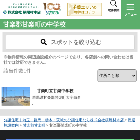
物件検索
甘楽郡甘楽町の中学校
スポットを絞り込む
※物件情報の周辺施設紹介のページであり、各店舗への問い合わせは当
社では対応できません。
該当件数
1
件
甘楽町立甘楽中学校
群馬県甘楽郡甘楽町大字白倉
-
分譲住宅｜埼玉・群馬・栃木・茨城の分譲住宅なら株式会社横尾材木店
>
周辺
施設案内
>
甘楽郡甘楽町
>
甘楽郡甘楽町の中学校