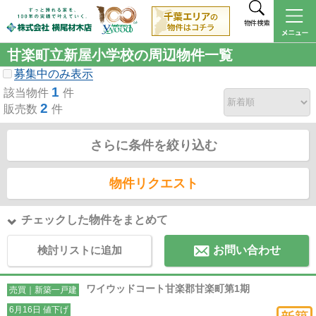
物件検索
甘楽町立新屋小学校の周辺物件一覧
募集中のみ表示
1
該当物件
件
2
販売数
件
さらに条件を絞り込む
物件リクエスト
チェックした物件をまとめて
検討リストに追加
お問い合わせ
ワイウッドコート甘楽郡甘楽町第1期
売買｜新築一戸建
6月16日 値下げ