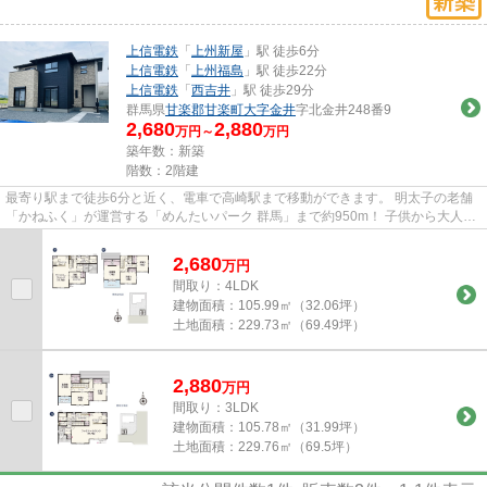
上信電鉄
「
上州新屋
」駅 徒歩6分
上信電鉄
「
上州福島
」駅 徒歩22分
上信電鉄
「
西吉井
」駅 徒歩29分
群馬県
甘楽郡甘楽町
大字金井
字北金井248番9
2,680
2,880
万円～
万円
築年数：新築
階数：2階建
最寄り駅まで徒歩6分と近く、電車で高崎駅まで移動ができます。 明太子の老舗
「かねふく」が運営する「めんたいパーク 群馬」まで約950m！ 子供から大人ま
で楽しめるテーマパークなの...
2,680
万
円
間取り：4LDK
建物面積：
105.99㎡（32.06坪）
土地面積：
229.73㎡（69.49坪）
2,880
万
円
間取り：3LDK
建物面積：
105.78㎡（31.99坪）
土地面積：
229.76㎡（69.5坪）