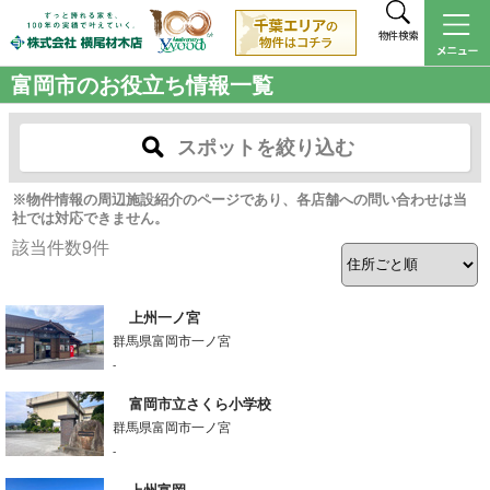
物件検索
富岡市のお役立ち情報一覧
スポットを絞り込む
※物件情報の周辺施設紹介のページであり、各店舗への問い合わせは当
社では対応できません。
該当件数
9
件
上州一ノ宮
群馬県富岡市一ノ宮
-
富岡市立さくら小学校
群馬県富岡市一ノ宮
-