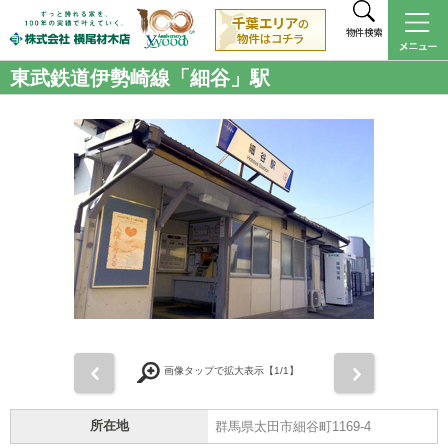
物件検索
東武鉄道伊勢崎線「細谷」駅
前
次
画像タップで拡大表示【
1
/1】
所在地
群馬県太田市細谷町1169-4