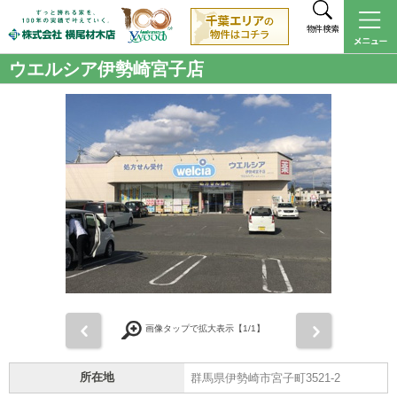
物件検索
ウエルシア伊勢崎宮子店
前
次
画像タップで拡大表示【
1
/1】
所在地
群馬県伊勢崎市宮子町3521-2