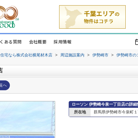
くある質問
会社概要
採用情報
譲住宅なら株式会社横尾材木店
>
周辺施設案内
>
伊勢崎市
>
伊勢崎市の
店
覧へ
ローソン 伊勢崎今泉一丁目店の詳細
所在地
群馬県伊勢崎市今泉町１丁目