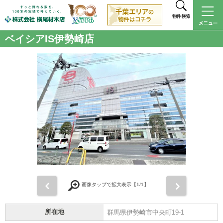
物件検索
ベイシアIS伊勢崎店
前
次
画像タップで拡大表示【
1
/1】
所在地
群馬県伊勢崎市中央町19-1