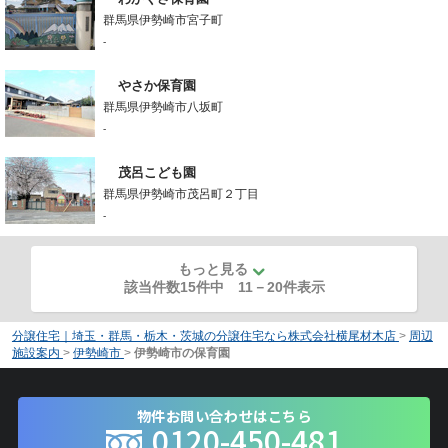
群馬県伊勢崎市宮子町
-
やさか保育園
群馬県伊勢崎市八坂町
-
茂呂こども園
群馬県伊勢崎市茂呂町２丁目
-
もっと見る
該当件数15件中
11
－
20
件表示
分譲住宅｜埼玉・群馬・栃木・茨城の分譲住宅なら株式会社横尾材木店
>
周辺
施設案内
>
伊勢崎市
>
伊勢崎市の保育園
物件お問い合わせはこちら
0120-450-481