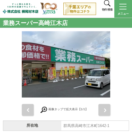
物件検索
業務スーパー高崎江木店
前
次
画像タップで拡大表示【
1
/1】
所在地
群馬県高崎市江木町1642-1