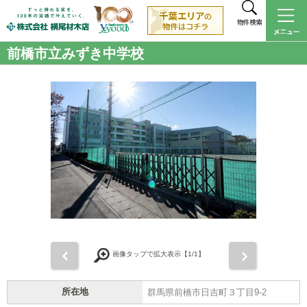
物件検索
前橋市立みずき中学校
前
次
画像タップで拡大表示【
1
/1】
所在地
群馬県前橋市日吉町３丁目9-2