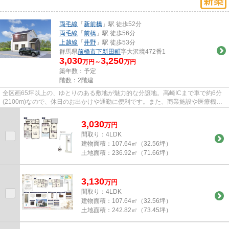
両毛線
「
新前橋
」駅 徒歩52分
両毛線
「
前橋
」駅 徒歩56分
上越線
「
井野
」駅 徒歩53分
群馬県
前橋市
下新田町
字大沢境472番1
3,030
3,250
万円～
万円
築年数：予定
階数：2階建
全区画65坪以上の、ゆとりのある敷地が魅力的な分譲地。高崎ICまで車で約6分
(2100m)なので、休日のお出かけや通勤に便利です。また、商業施設や医療機関
が周辺に充実しており、暮らし...
3,030
万
円
間取り：4LDK
建物面積：
107.64㎡（32.56坪）
土地面積：
236.92㎡（71.66坪）
3,130
万
円
間取り：4LDK
建物面積：
107.64㎡（32.56坪）
土地面積：
242.82㎡（73.45坪）