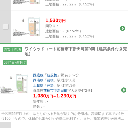
土地面積：
223.22㎡（67.52坪）
1,530
万
円
間取り：-
建物面積：
-（67.52坪）
土地面積：
223.22㎡（67.52坪）
ワイウッドコート前橋市下新田町第9期【建築条件付き売
売買｜売地
地】
5月7日 値下げ
両毛線
「
新前橋
」駅 徒歩52分
両毛線
「
前橋
」駅 徒歩56分
上越線
「
井野
」駅 徒歩53分
群馬県
前橋市
下新田町
字大沢境472番1
1,080
1,230
万円～
万円
築年数：-
階数：-
全区画65坪以上の、ゆとりのある敷地が魅力的な分譲地。高崎ICまで車で約6分
(2100m)なので、休日のお出かけや通勤に便利です。また、商業施設や医療機関
が周辺に充実しており、暮らし...