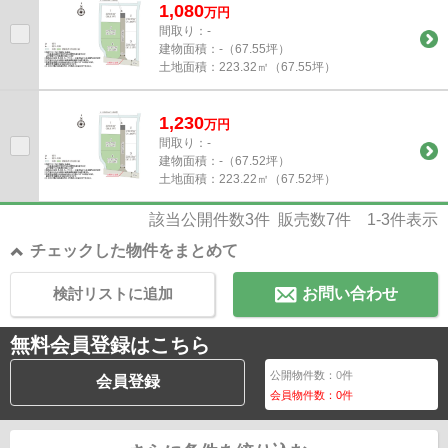
1,080
万
円
間取り：-
建物面積：
-（67.55坪）
土地面積：
223.32㎡（67.55坪）
1,230
万
円
間取り：-
建物面積：
-（67.52坪）
土地面積：
223.22㎡（67.52坪）
該当公開件数
3
件 販売数
7
件
1-3
件表示
チェックした物件をまとめて
検討リストに追加
お問い合わせ
無料会員登録はこちら
公開物件数：
0
件
会員登録
会員物件数：
0
件