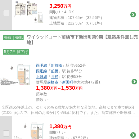
3,250
万
円
間取り：4LDK
建物面積：
107.65㎡（32.56坪）
土地面積：
222.53㎡（67.31坪）
ワイウッドコート前橋市下新田町第9期【建築条件無し売
売買｜売地
地】
5月7日 値下げ
両毛線
「
新前橋
」駅 徒歩52分
両毛線
「
前橋
」駅 徒歩56分
上越線
「
井野
」駅 徒歩53分
群馬県
前橋市
下新田町
字大沢境472番1
1,380
1,530
万円～
万円
築年数：-
階数：-
全区画65坪以上の、ゆとりのある敷地が魅力的な分譲地。高崎ICまで車で約6分
(2100m)なので、休日のお出かけや通勤に便利です。また、商業施設や医療機関
が周辺に充実しており、暮らし...
1,380
万
円
間取り：-
建物面積：
-（67.52坪）