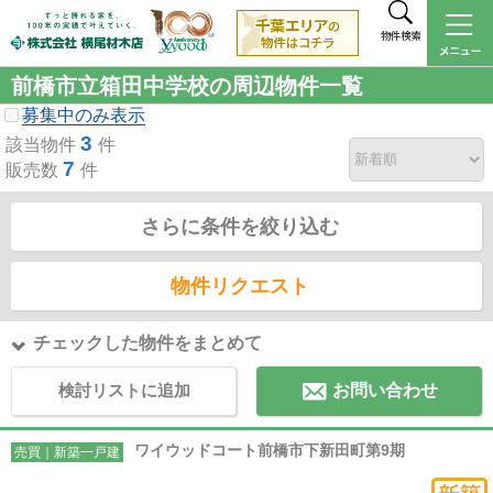
物件検索
前橋市立箱田中学校の周辺物件一覧
募集中のみ表示
3
該当物件
件
7
販売数
件
さらに条件を絞り込む
物件リクエスト
チェックした物件をまとめて
検討リストに追加
お問い合わせ
ワイウッドコート前橋市下新田町第9期
売買｜新築一戸建