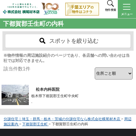
物件検索
下都賀郡壬生町の内科
スポットを絞り込む
※物件情報の周辺施設紹介のページであり、各店舗への問い合わせは当
社では対応できません。
該当件数
1
件
松本内科医院
栃木県下都賀郡壬生町中央町
-
分譲住宅｜埼玉・群馬・栃木・茨城の分譲住宅なら株式会社横尾材木店
>
周辺
施設案内
>
下都賀郡壬生町
>
下都賀郡壬生町の内科