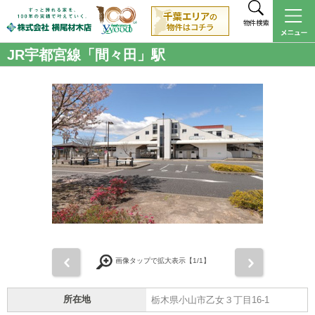
物件検索
JR宇都宮線「間々田」駅
前
次
画像タップで拡大表示【
1
/1】
所在地
栃木県小山市乙女３丁目16-1