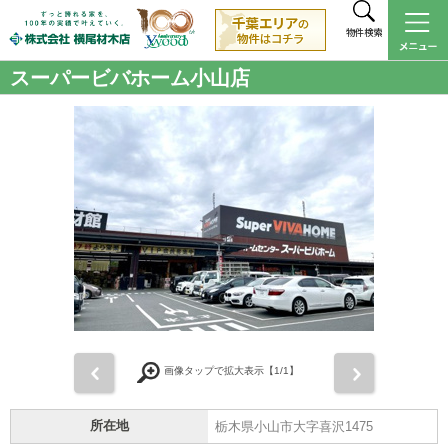
物件検索
スーパービバホーム小山店
前
次
画像タップで拡大表示【
1
/1】
所在地
栃木県小山市大字喜沢1475