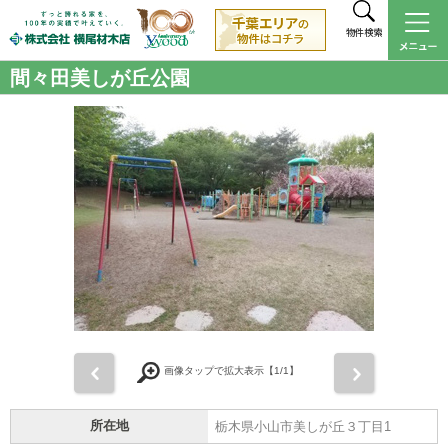
物件検索
間々田美しが丘公園
前
次
画像タップで拡大表示【
1
/1】
所在地
栃木県小山市美しが丘３丁目1